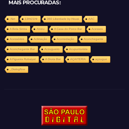
MAIS PROCURADAS:
.Net
13Hr21Hr
360 Liberdade by Housi
AAC
A Bela Sintra
Abreu
A Casa do Porco Bar
Acessos
Acessórios
Aclimação
Acomodação
Aconchegante
Aconchegante Bar
Acougueiro
Acupunturista
A Figueira Rubaiyat
A Gruta Bar
AÇAITERIA
açougue
_Dialogflow