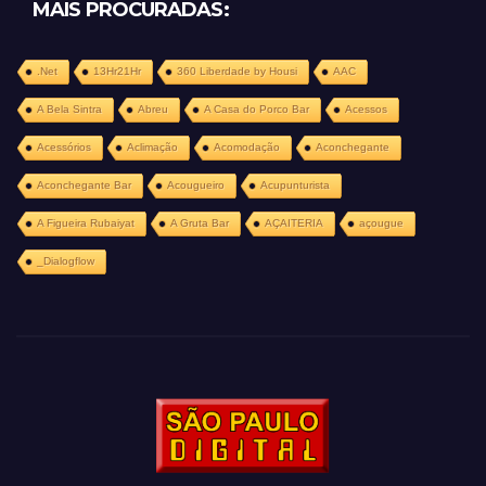
MAIS PROCURADAS:
.Net
13Hr21Hr
360 Liberdade by Housi
AAC
A Bela Sintra
Abreu
A Casa do Porco Bar
Acessos
Acessórios
Aclimação
Acomodação
Aconchegante
Aconchegante Bar
Acougueiro
Acupunturista
A Figueira Rubaiyat
A Gruta Bar
AÇAITERIA
açougue
_Dialogflow