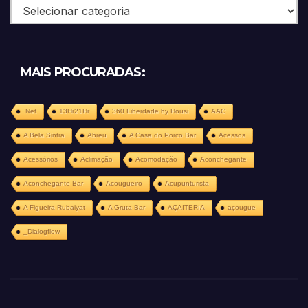
Categorias
MAIS PROCURADAS:
.Net
13Hr21Hr
360 Liberdade by Housi
AAC
A Bela Sintra
Abreu
A Casa do Porco Bar
Acessos
Acessórios
Aclimação
Acomodação
Aconchegante
Aconchegante Bar
Acougueiro
Acupunturista
A Figueira Rubaiyat
A Gruta Bar
AÇAITERIA
açougue
_Dialogflow