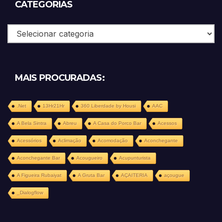
CATEGORIAS
Categorias
MAIS PROCURADAS:
.Net
13Hr21Hr
360 Liberdade by Housi
AAC
A Bela Sintra
Abreu
A Casa do Porco Bar
Acessos
Acessórios
Aclimação
Acomodação
Aconchegante
Aconchegante Bar
Acougueiro
Acupunturista
A Figueira Rubaiyat
A Gruta Bar
AÇAITERIA
açougue
_Dialogflow