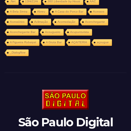
.Net
13Hr21Hr
360 Liberdade by Housi
AAC
A Bela Sintra
Abreu
A Casa do Porco Bar
Acessos
Acessórios
Aclimação
Acomodação
Aconchegante
Aconchegante Bar
Acougueiro
Acupunturista
A Figueira Rubaiyat
A Gruta Bar
AÇAITERIA
açougue
_Dialogflow
São Paulo Digital