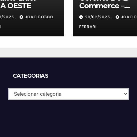
A OESTE
Commerce –
Vestuário/ Moda
03/2025
JOÃO BOSCO
28/02/2025
JOÃO 
SP
I
FERRARI
CATEGORIAS
Categorias