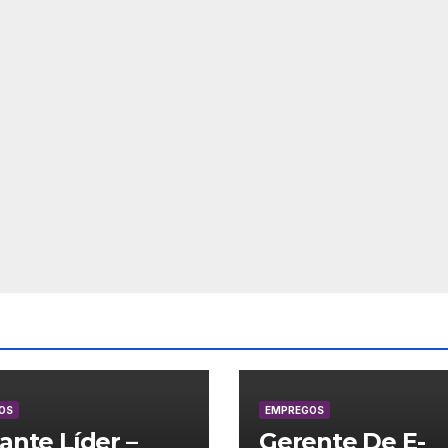
OS
EMPREGOS
lante Líder –
Gerente De E-