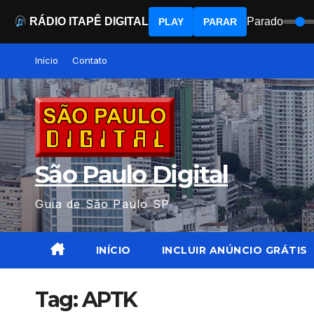
RÁDIO ITAPÊ DIGITAL
Parado
PLAY
PARAR
Skip
Início
Contato
to
content
São Paulo Digital
Guia de São Paulo SP
INÍCIO
INCLUIR ANÚNCIO GRÁTIS
Tag:
APTK