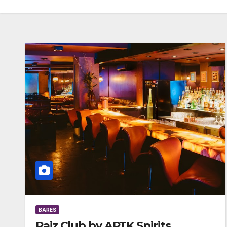
BARES
Raiz Club by APTK Spirits