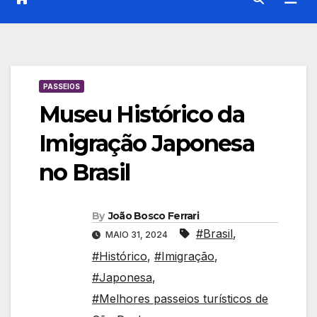
PASSEIOS
Museu Histórico da
Imigração Japonesa
no Brasil
By
João Bosco Ferrari
#Brasil
,
MAIO 31, 2024
#Histórico
,
#Imigração
,
#Japonesa
,
#Melhores passeios turísticos de