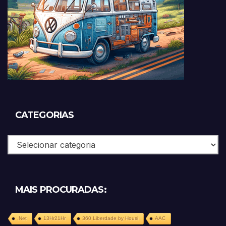
CATEGORIAS
Categorias
MAIS PROCURADAS:
.Net
13Hr21Hr
360 Liberdade by Housi
AAC