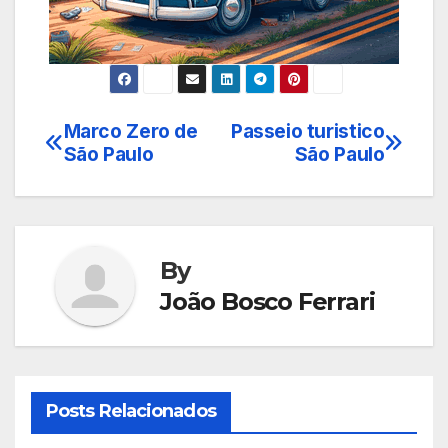
Marco Zero de
Passeio turistico
Navegação
São Paulo
São Paulo
de
Post
By
João Bosco Ferrari
Posts Relacionados