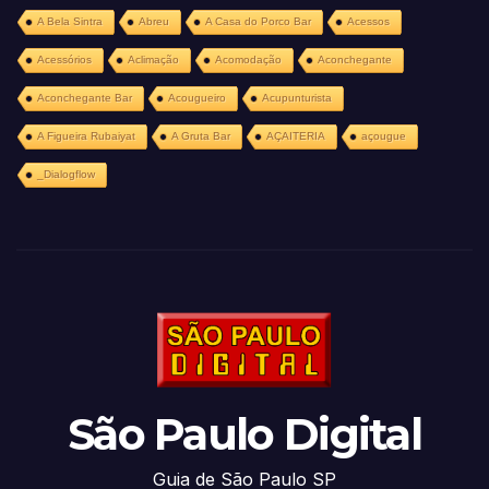
A Bela Sintra
Abreu
A Casa do Porco Bar
Acessos
Acessórios
Aclimação
Acomodação
Aconchegante
Aconchegante Bar
Acougueiro
Acupunturista
A Figueira Rubaiyat
A Gruta Bar
AÇAITERIA
açougue
_Dialogflow
São Paulo Digital
Guia de São Paulo SP