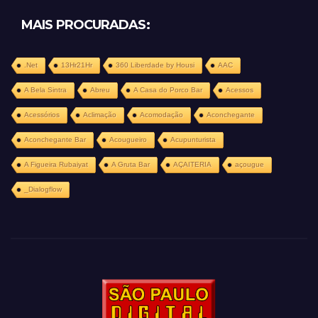
MAIS PROCURADAS:
.Net
13Hr21Hr
360 Liberdade by Housi
AAC
A Bela Sintra
Abreu
A Casa do Porco Bar
Acessos
Acessórios
Aclimação
Acomodação
Aconchegante
Aconchegante Bar
Acougueiro
Acupunturista
A Figueira Rubaiyat
A Gruta Bar
AÇAITERIA
açougue
_Dialogflow