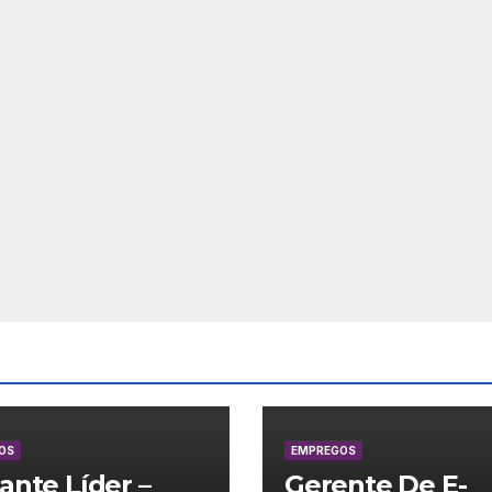
OS
EMPREGOS
lante Líder –
Gerente De E-