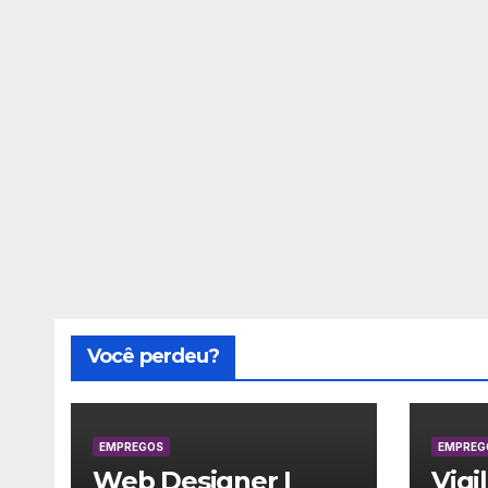
Você perdeu?
EMPREGOS
EMPREG
Web Designer |
Vigi