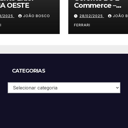
A OESTE
Commerce –
Vestuário/ Moda
03/2025
JOÃO BOSCO
28/02/2025
JOÃO 
SP
I
FERRARI
CATEGORIAS
Categorias