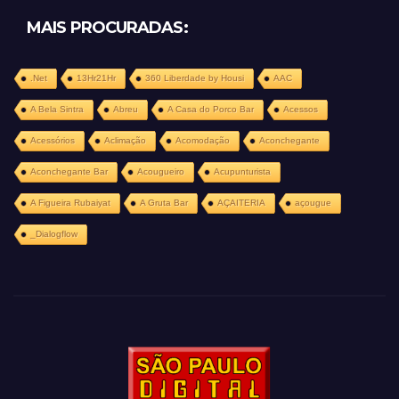
MAIS PROCURADAS:
.Net
13Hr21Hr
360 Liberdade by Housi
AAC
A Bela Sintra
Abreu
A Casa do Porco Bar
Acessos
Acessórios
Aclimação
Acomodação
Aconchegante
Aconchegante Bar
Acougueiro
Acupunturista
A Figueira Rubaiyat
A Gruta Bar
AÇAITERIA
açougue
_Dialogflow