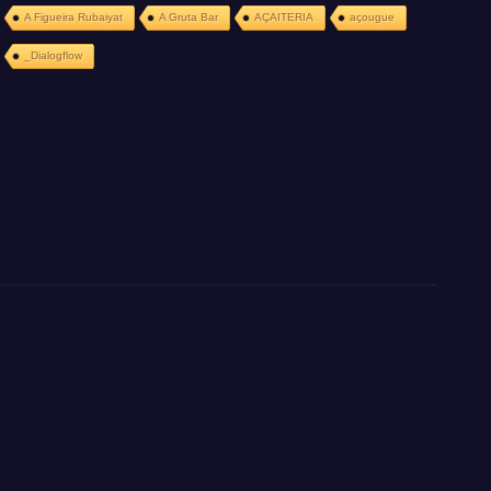
A Figueira Rubaiyat
A Gruta Bar
AÇAITERIA
açougue
_Dialogflow