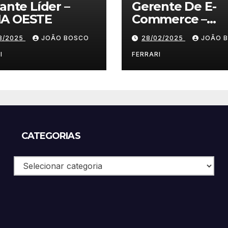
lante Líder –
Gerente De E-
A OESTE
Commerce –
Vestuário/ Moda
03/2025
JOÃO BOSCO
28/02/2025
JOÃO 
SP
I
FERRARI
CATEGORIAS
Categorias