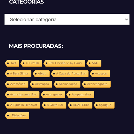
CATEGORIAS
Categorias
MAIS PROCURADAS:
.Net
13Hr21Hr
360 Liberdade by Housi
AAC
A Bela Sintra
Abreu
A Casa do Porco Bar
Acessos
Acessórios
Aclimação
Acomodação
Aconchegante
Aconchegante Bar
Acougueiro
Acupunturista
A Figueira Rubaiyat
A Gruta Bar
AÇAITERIA
açougue
_Dialogflow