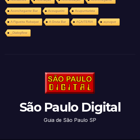
Aconchegante Bar
Acougueiro
Acupunturista
A Figueira Rubaiyat
A Gruta Bar
AÇAITERIA
açougue
_Dialogflow
São Paulo Digital
Guia de São Paulo SP