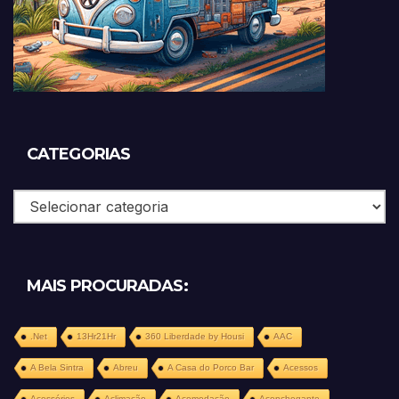
CATEGORIAS
Categorias
MAIS PROCURADAS:
.Net
13Hr21Hr
360 Liberdade by Housi
AAC
A Bela Sintra
Abreu
A Casa do Porco Bar
Acessos
Acessórios
Aclimação
Acomodação
Aconchegante